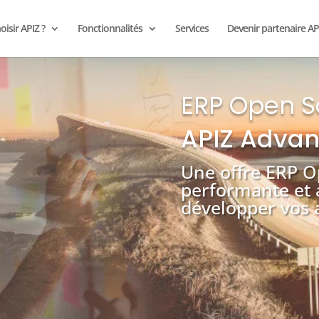
isir APIZ ?
Fonctionnalités
Services
Devenir partenaire AP
ERP Op
APIZ Advan
Une offre ERP O
performante et 
développer vos a