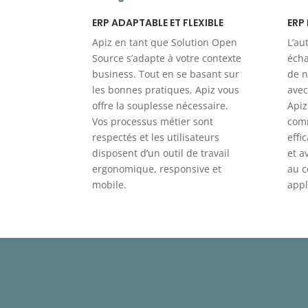
ERP
ERP ADAPTABLE ET FLEXIBLE
L’au
Apiz en tant que Solution Open
écha
Source s’adapte à votre contexte
de n
business. Tout en se basant sur
avec
les bonnes pratiques, Apiz vous
Apiz
offre la souplesse nécessaire.
com
Vos processus métier sont
effi
respectés et les utilisateurs
et a
disposent d’un outil de travail
au c
ergonomique, responsive et
appl
mobile.