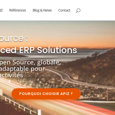
IZ
Références
Blog & News
Contact
en Source :
ced ERP Solutions
pen Source, globale,
adaptable pour
ctivités
POURQUOI CHOISIR APIZ ?