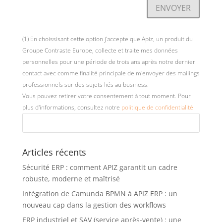
ENVOYER
e
r
n
(1) En choissisant cette option j’accepte que Apiz, un produit du
a
Groupe Contraste Europe, collecte et traite mes données
t
personnelles pour une période de trois ans après notre dernier
i
contact avec comme finalité principale de m'envoyer des mailings
v
professionnels sur des sujets liés au business.
e
Vous pouvez retirer votre consentement à tout moment. Pour
:
plus d'informations, consultez notre
politique de confidentialité
Articles récents
Sécurité ERP : comment APIZ garantit un cadre
robuste, moderne et maîtrisé
Intégration de Camunda BPMN à APIZ ERP : un
nouveau cap dans la gestion des workflows
ERP industriel et SAV (service après-vente) : une