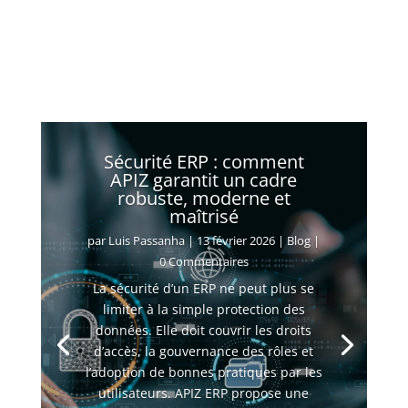
Sécurité ERP : comment
APIZ garantit un cadre
robuste, moderne et
maîtrisé
par
Luis Passanha
|
13 février 2026
|
Blog
|
0 Commentaires
La sécurité d’un ERP ne peut plus se
limiter à la simple protection des
données. Elle doit couvrir les droits
d’accès, la gouvernance des rôles et
l’adoption de bonnes pratiques par les
utilisateurs. APIZ ERP propose une