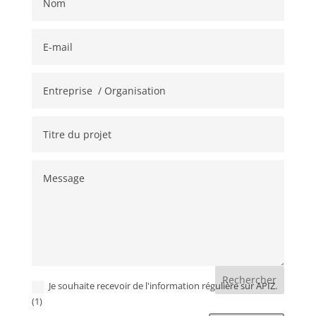
A
Je souhaite recevoir de l'information régulière sur APIZ.
l
(1)
t