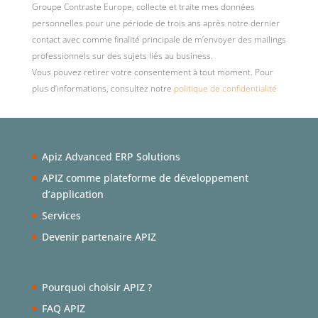
Groupe Contraste Europe, collecte et traite mes données
personnelles pour une période de trois ans après notre dernier
contact avec comme finalité principale de m’envoyer des mailings
professionnels sur des sujets liés au business.
Vous pouvez retirer votre consentement à tout moment. Pour
plus d’informations, consultez notre
politique de confidentialité
Apiz Advanced ERP Solutions
APIZ comme plateforme de développement
d’application
Services
Devenir partenaire APIZ
Pourquoi choisir APIZ ?
FAQ APIZ