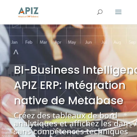
BI-Business Intelligen
APIZ ERP: Intégration
native de Metabase
Créez des tableaux de bord
analytiques et affichez les dans 
sans compétences techniques