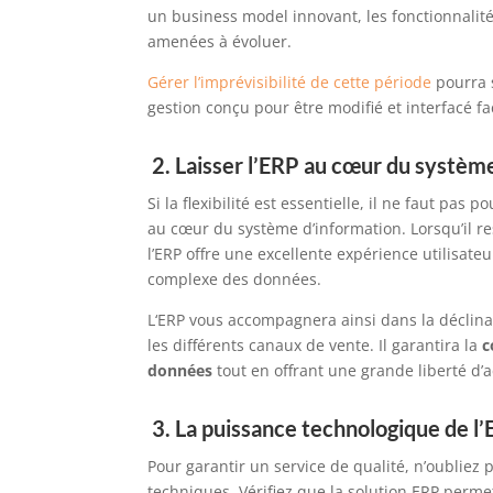
un business model innovant, les fonctionn
alit
amenées à évoluer.
Gérer l’imprévisibilité de cette période
pourra
gestion
conçu pour être modifié et interfacé
fa
2.
L
aisser l’ERP au cœur du systèm
Si la flexibilité est essentielle, il ne faut pas 
au cœur du système d’information.
Lorsqu’il r
l’ERP
offre une excellente expérience utilisateu
complexe des données.
L
‘ERP
vous accompagnera
ainsi
dans la
déclin
les différents canaux de vente.
Il
garantira la
c
données
tout en offrant une grande liberté
d’a
3.
La puissance technologique de l
Pour garantir un service de qualité, n’oubliez
techniques.
Vérifiez que la solution ERP perme