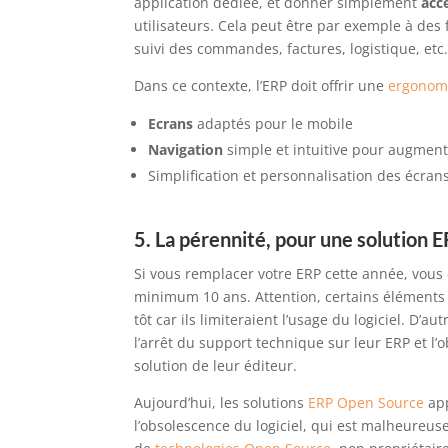
application
dédiée
, et donner
simplement
acc
utilisateurs
. Cela peut être
par exemple à des 
suivi des commandes, factures
, logistique
, etc
Dans ce contexte, l
’ERP doit offrir une
ergonom
Ecrans
adaptés pour le mobile
Navigation
simple et intuitive pour augmente
Simplification et personnalisation des écra
5.
La pérennité, pour une solution 
Si vous remplacer votre ERP cette année, vous
minimum 10 ans.
A
ttention,
certains éléments 
tôt car ils limiteraient l’usage d
u logiciel
. D’au
l’arrêt du support technique sur leur
ERP et l’
solution
de leur éditeur.
Aujourd’hui, les solutions
ERP Open Source
app
l’
obsolescence
du logiciel, qui est malheureus