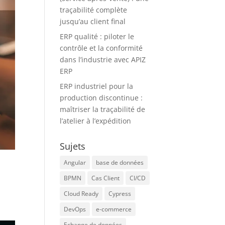
traçabilité complète
jusqu’au client final
ERP qualité : piloter le
contrôle et la conformité
dans l’industrie avec APIZ
ERP
ERP industriel pour la
production discontinue :
maîtriser la traçabilité de
l’atelier à l’expédition
Sujets
Angular
base de données
BPMN
Cas Client
CI/CD
Cloud Ready
Cypress
DevOps
e-commerce
Echange de données