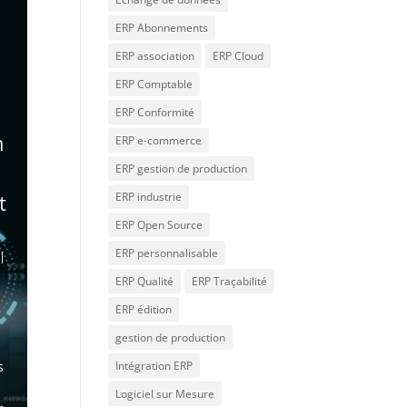
ERP Abonnements
ERP association
ERP Cloud
ERP Comptable
ERP Conformité
n
ERP e-commerce
ERP gestion de production
t
ERP industrie
ERP Open Source
ERP personnalisable
|
ERP Qualité
ERP Traçabilité
ERP édition
gestion de production
n
s
Intégration ERP
Logiciel sur Mesure