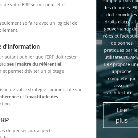
simple protectio
é
s de votre ERP seront peut-être
des données. Ell
doit couvrir les
droits d’accès, l
seulement
se faire avec un logiciel de
gouvernance de
cilement
.
rôles et l’adopti
de bonnes
e d’information
pratiques par le
pour autant oublier que l’ERP doit rester
utilisateurs. API
este
seul m
aître du référentiel
,
ERP propose un
r et
permet d’éviter un pilotage
approche
complète qui
associe
aison
de votre
stratégie commerciale sur
architecture...
ohérence
et l’
exactitude des
ction
.
Lire
’ERP
plus
 pas de penser aux aspects
t de :