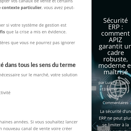
apter vos canaux de vente
et certains
e contexte
particulier
,
vous
avez peut-
.
Sécurité
uer
si votre système de gestion
est
ERP :
comment
fis
que la crise a mis en év
id
ence
.
APIZ
critères que vous ne pourrez pas ignorer
garantit u
cadre
robuste,
moderne e
ité dans tous les sens du terme
maîtrisé
 nécessaire sur le marché, v
otre solution
par
Luis Passanha
13 février 2026
|
ctivité
Blog
| 0
Commentaires
La sécurité d’u
ERP ne peut plu
chaines années. S
i vous souhaitez lancer
se limiter à la
un
nouveau canal de vente voire créer