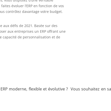
es, vous disposez d’une véritable
s faites évoluer l’ERP en fonction de vos
vous
contrôlez
davantage votre budget.
ce aux défis de 2021.
Basée sur des
oser aux entreprises un ERP offrant
une
e capacité de personnalisation
et de
ERP moderne, flexible et évolutive ? Vous souhaitez en sa