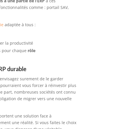
ès à une partie de l’ERP
à
ces
fonctionnalités comme :
portail SAV,
.
ie
adaptée à tous :
r la productivité
ns pour chaque
rôle
ERP durable
 envisagez surement de le garder
pourraient vous forcer à réinvestir plus
tre part, nombreuses sociétés ont connu
obligation de migrer vers une
nouvell
e
ortent une solution face à
ement une réalité.
Si vous faites le choix