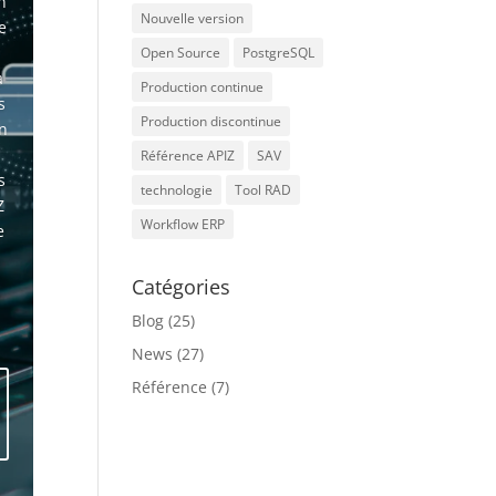
n
Nouvelle version
e
Open Source
PostgreSQL
a
Production continue
s
Production discontinue
on
Référence APIZ
SAV
s
technologie
Tool RAD
Z
Workflow ERP
e
Catégories
Blog
(25)
News
(27)
Référence
(7)