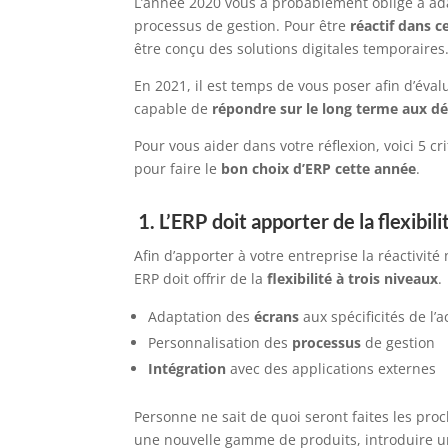
L’année 2020 vous a p
robablement
obligé à ad
p
rocessus de gestion
.
Pour être
réactif d
ans c
être conçu des solutions
digitales
temp
oraires
E
n
2021, i
l est temps de vous poser afin d
’éval
capable de
répondre
sur le long terme
aux dé
Pour vous aider dans votre
réflexion
, voici 5 
pour faire le
bon choix
d’ERP
cette année
.
1.
L’ERP doit apporter de la flexibil
Afin d’apporter à votre entreprise la réactivité
ERP doit
offrir
de la
flexibilité à trois niveaux
.
Adaptation des
écrans
aux spécificités de l’a
Personnalisation des
processus
de gestion
Intégration
avec des applications externes
Personne ne sait de quoi seront faites les pro
une nouvelle gamme de produits, introduire 