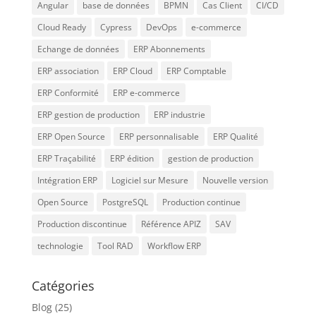
Angular
base de données
BPMN
Cas Client
CI/CD
Cloud Ready
Cypress
DevOps
e-commerce
Echange de données
ERP Abonnements
ERP association
ERP Cloud
ERP Comptable
ERP Conformité
ERP e-commerce
ERP gestion de production
ERP industrie
ERP Open Source
ERP personnalisable
ERP Qualité
ERP Traçabilité
ERP édition
gestion de production
Intégration ERP
Logiciel sur Mesure
Nouvelle version
Open Source
PostgreSQL
Production continue
Production discontinue
Référence APIZ
SAV
technologie
Tool RAD
Workflow ERP
Catégories
Blog
(25)