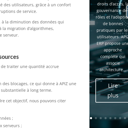
droits d’accès, l
é des utilisateurs, grâce à un confort
gouvernance de
ruptions de service.
rôles et l’adopti
t, à la diminution des données qui
de bonnes
 à la migration d‘algorithmes,
pratiques par le
e serveur.
utilisateurs. API
ERP propose un
approche
ssources
complète qui
associe
e de traiter une quantité accrue
architecture...
on des blocages, ce qui donne à APIZ une
Lire
 substantielle à long terme.
plus
re cet objectif, nous pouvons citer
nnées ;
x serveurs ;