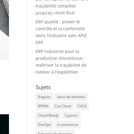
traçabilité complète
jusqu’au client final
ERP qualité : piloter le
contrôle et la conformité
dans l’industrie avec APIZ
ERP
ERP industriel pour la
production discontinue :
maîtriser la traçabilité de
l’atelier à l’expédition
Sujets
Angular
base de données
BPMN
Cas Client
CI/CD
Cloud Ready
Cypress
DevOps
e-commerce
Echange de données