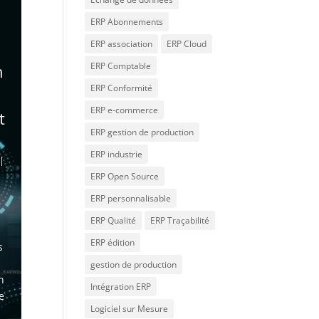
ERP Abonnements
ERP association
ERP Cloud
ERP Comptable
n
ERP Conformité
ERP e-commerce
t
ERP gestion de production
ERP industrie
|
ERP Open Source
ERP personnalisable
ERP Qualité
ERP Traçabilité
n
ERP édition
s
gestion de production
n
Intégration ERP
e
Logiciel sur Mesure