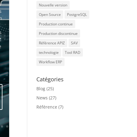
a
Nouvelle version
s
Open Source
PostgreSQL
on
Production continue
s
Production discontinue
Z
Référence APIZ
SAV
e
technologie
Tool RAD
Workflow ERP
Catégories
Blog
(25)
News
(27)
Référence
(7)