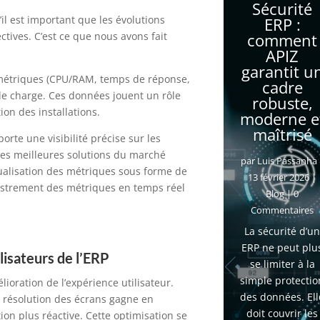
Sécurité
l est important que les évolutions
ERP :
tives. C’est ce que nous avons fait
comment
APIZ
garantit u
métriques
(CPU/RAM, temps de réponse,
cadre
 de charge.
Ces données jouent un rôle
robuste,
ion des installations.
moderne e
maîtrisé
orte une visibilité précise sur les
les meilleures solutions du marché
par
Luis Passanha
sualisation des métriques sous forme de
13 février 2026
|
istrement des métriques en temps réel
Blog
| 0
Commentaires
La sécurité d’u
ERP ne peut plu
ilisateurs de l’ERP
se limiter à la
simple protectio
lioration de l’expérience utilisateur.
des données. Ell
la résolution des écrans gagne en
doit couvrir les
ation plus réactive. Cette optimisation se