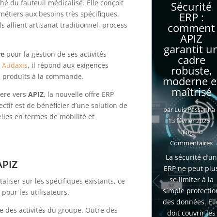
hé du fauteuil médicalisé. Elle conçoit
Sécurité
étiers aux besoins très spécifiques.
ERP :
ls allient
artisanat traditionnel, process
comment
APIZ
garantit u
re
pour la gestion de ses activités
cadre
é
Audaxis
, il répond aux exigences
robuste,
 de produits à la commande.
moderne e
maîtrisé
iere vers
APIZ
, la nouvelle offre ERP
ctif est de bénéficier d’une solution de
par
Luis Passanha
les en termes de mobilité et
13 février 2026
|
Blog
| 0
Commentaires
La sécurité d’u
APIZ
ERP ne peut plu
se limiter à la
taliser sur les spécifiques existants, ce
simple protectio
pour les utilisateurs.
des données. Ell
e des activités du groupe. Outre des
doit couvrir les