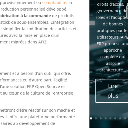
approvisionnement ou
comptabilité
, la
droits d’accès, l
production personnalisé développé.
gouvernance de
abrication à la commande
de produits
rôles et l’adopti
r stock de sous-ensembles. L’intégration
de bonnes
implifier la codification des articles et
pratiques par le
ures avec la mise en place d’un
utilisateurs. API
lement migrées dans APIZ.
ERP propose un
approche
complète qui
associe
architecture...
ment et a besoin d’un outil qui offre,
rformances et, d’autre part, l’agilité
Lire
 d’une solution ERP Open Source est
st au cœur de la culture de l’entreprise
plus
rmettront d’être réactif sur son maché et
s. Il offre une plateforme performante
cessaires au développement de