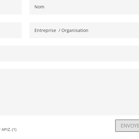
ENVOY
A
 APIZ. (1)
l