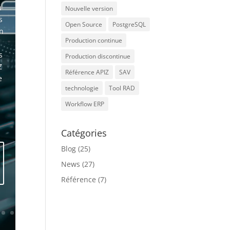
a
Nouvelle version
s
Open Source
PostgreSQL
on
Production continue
s
Production discontinue
Z
Référence APIZ
SAV
e
technologie
Tool RAD
Workflow ERP
Catégories
Blog
(25)
News
(27)
Référence
(7)