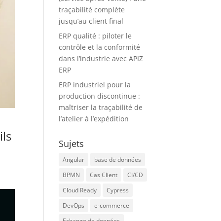
traçabilité complète
jusqu’au client final
ERP qualité : piloter le
contrôle et la conformité
dans l’industrie avec APIZ
ERP
ERP industriel pour la
production discontinue :
maîtriser la traçabilité de
l’atelier à l’expédition
ils
Sujets
Angular
base de données
BPMN
Cas Client
CI/CD
Cloud Ready
Cypress
DevOps
e-commerce
Echange de données