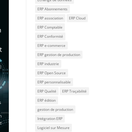
ERP Abonnements
ERP association
ERP Cloud
ERP Comptable
n
ERP Conformité
ERP e-commerce
t
ERP gestion de production
ERP industrie
|
ERP Open Source
ERP personnalisable
ERP Qualité
ERP Traçabilité
n
ERP édition
s
gestion de production
n
Intégration ERP
e
Logiciel sur Mesure