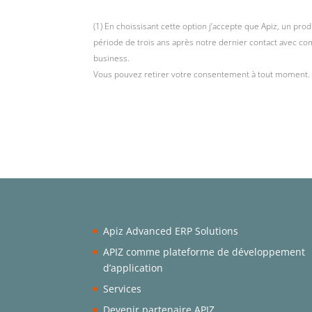
(1) En choissisant cette option j’accepte que Apiz, un p
période de trois ans après notre dernier contact avec com
business.
Vous pouvez retirer votre consentement à tout moment. 
Apiz Advanced ERP Solutions
APIZ comme plateforme de développement
d’application
Services
Devenir partenaire APIZ