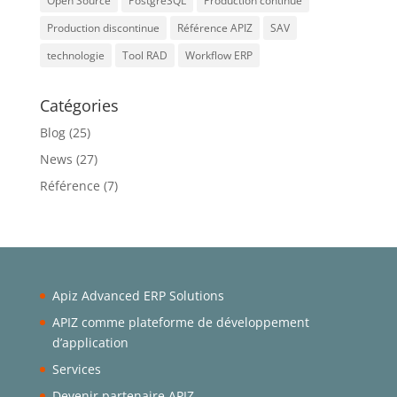
Open Source
PostgreSQL
Production continue
Production discontinue
Référence APIZ
SAV
technologie
Tool RAD
Workflow ERP
Catégories
Blog
(25)
News
(27)
Référence
(7)
Apiz Advanced ERP Solutions
APIZ comme plateforme de développement
d’application
Services
Devenir partenaire APIZ